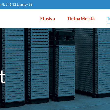
n 8, 341 32 Ljungby SE
Etusivu
Tietoa Meistä
T
t