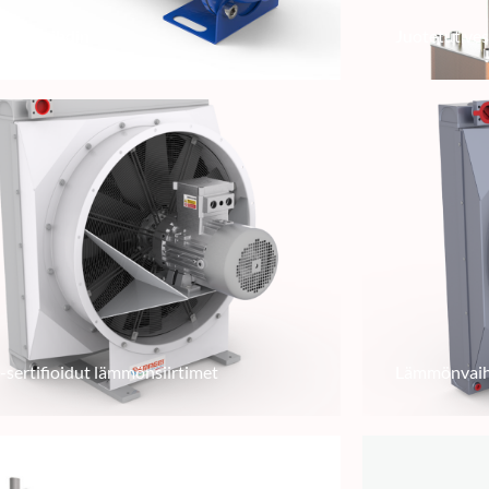
öljynvaihdin
Juotetut ves
sertifioidut lämmönsiirtimet
Lämmönvaih