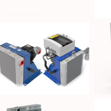
Ilma-öljynvaihdin
Vesi-
Autonomiset jäähdytysryhmät
ATEX-