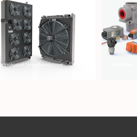
ktipohjaiset lämmönvaihtimet
Tarvikkeet