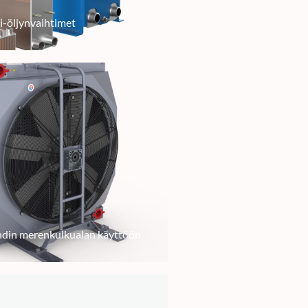
i-öljynvaihtimet
din merenkulkualan käyttöön